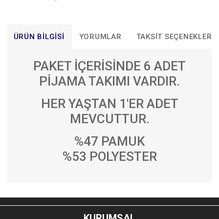
ÜRÜN BILGISI
YORUMLAR
TAKSIT SEÇENEKLERI
PAKET İÇERİSİNDE 6 ADET
PİJAMA TAKIMI VARDIR.
HER YAŞTAN 1'ER ADET
MEVCUTTUR.
%47 PAMUK
%53 POLYESTER
Bu ürünün fiyat bilgisi, resim, ürün açıklamalarında ve diğer
konularda yetersiz gördüğünüz noktaları öneri formunu
Bu ürüne ilk yorumu siz yapın!
kullanarak tarafımıza iletebilirsiniz.
KURUMSAL