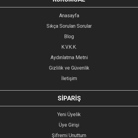
Görüş ve önerileriniz için teşekkür ederiz.
YORUM YAZ
Anasayfa
Ürün resmi kalitesiz, bozuk veya görüntülenemiyor.
Sıkça Sorulan Sorular
Ürün açıklamasında eksik bilgiler bulunuyor.
Blog
Ürün bilgilerinde hatalar bulunuyor.
Ürün fiyatı diğer sitelerden daha pahalı.
K.V.K.K.
Bu ürüne benzer farklı alternatifler olmalı.
Aydınlatma Metni
Gizlilik ve Güvenlik
İletişim
GÖNDER
SİPARİŞ
Yeni Üyelik
Üye Girişi
Şifremi Unuttum