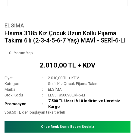
ELSİMA
Elsima 3185 Kız Çocuk Uzun Kollu Pijama
Takımı 6'lı (2-3-4-5-6-7 Yaş) MAVİ - SERİ-6-LI
0 - Yorum Yap
2.010,00 TL + KDV
Fiyat
2.010,00 TL + KDV
Kategori
Serili Kız Çocuk Pijama Takım
Marka
ELSİMA
Stok Kodu
ELS3185009SERİ-6-LI
7.500 TL Üzeri %10 İndirim ve Ücretsiz
Promosyon
Kargo
368,50 TL den başlayan taksitlerle!!
Önce Renk Sonra Beden Seçiniz