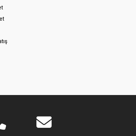
et
et
atış