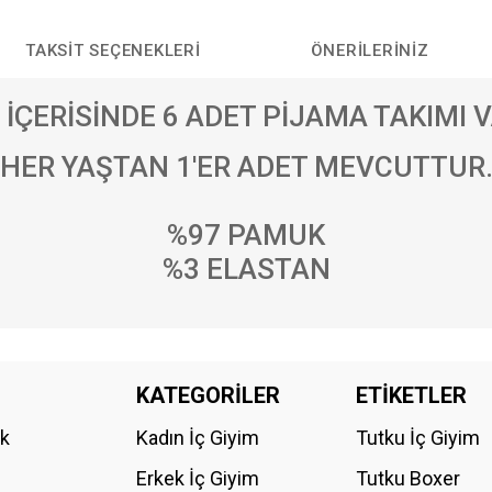
TAKSIT SEÇENEKLERI
ÖNERILERINIZ
 İÇERİSİNDE 6 ADET PİJAMA TAKIMI V
HER YAŞTAN 1'ER ADET MEVCUTTUR
%97 PAMUK
%3 ELASTAN
da yetersiz gördüğünüz noktaları öneri formunu kullanarak tarafımıza iletebilirs
KATEGORİLER
ETİKETLER
Bu ürüne ilk yorumu siz yapın!
ik
Kadın İç Giyim
Tutku İç Giyim
YORUM YAZ
Erkek İç Giyim
Tutku Boxer