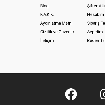
Ürün bilgilerinde hatalar bulunuyor.
Blog
Şifremi 
Ürün fiyatı diğer sitelerden daha pahalı.
K.V.K.K.
Hesabım
Bu ürüne benzer farklı alternatifler olmalı.
Aydınlatma Metni
Sipariş T
Gizlilik ve Güvenlik
Sepetim
İletişim
Beden Ta