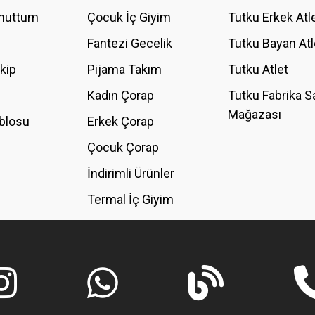
Unuttum
Çocuk İç Giyim
Tutku Erkek Atl
Fantezi Gecelik
Tutku Bayan Atl
akip
Pijama Takım
Tutku Atlet
Kadın Çorap
Tutku Fabrika S
Mağazası
blosu
Erkek Çorap
GÖNDER
Çocuk Çorap
İndirimli Ürünler
Termal İç Giyim