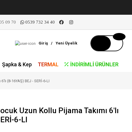
05 09 70
0539 732 34 40
Giriş
/
Yeni Üyelik
Şapka & Kep
TERMAL
İNDIRIMLI ÜRÜNLER
6'lı (8-16YAŞ) BEJ - SERİ-6-LI
ocuk Uzun Kollu Pijama Takımı 6'lı
ERİ-6-LI