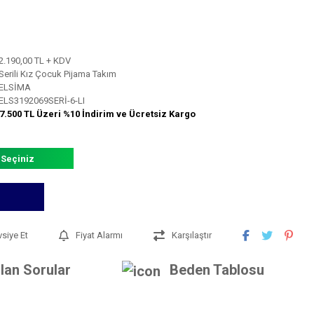
2.190,00 TL + KDV
Serili Kız Çocuk Pijama Takım
ELSİMA
ELS3192069SERİ-6-LI
7.500 TL Üzeri %10 İndirim ve Ücretsiz Kargo
 Seçiniz
vsiye Et
Fiyat Alarmı
Karşılaştır
lan Sorular
Beden Tablosu