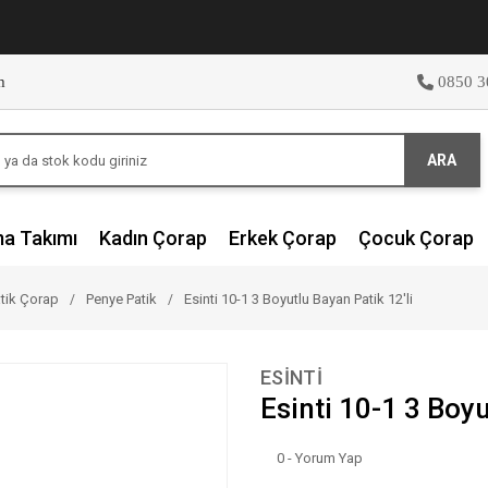
m
0850 3
ARA
ma Takımı
Kadın Çorap
Erkek Çorap
Çocuk Çorap
tik Çorap
Penye Patik
Esinti 10-1 3 Boyutlu Bayan Patik 12'li
ESİNTİ
Esinti 10-1 3 Boyu
0 - Yorum Yap