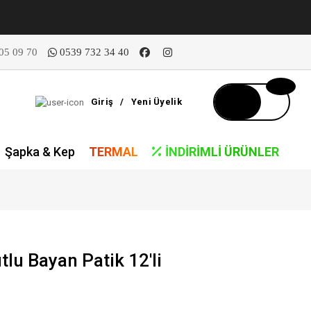
05 09 70
0539 732 34 40
Giriş
/
Yeni Üyelik
Şapka & Kep
TERMAL
İNDIRIMLI ÜRÜNLER
tlu Bayan Patik 12'li