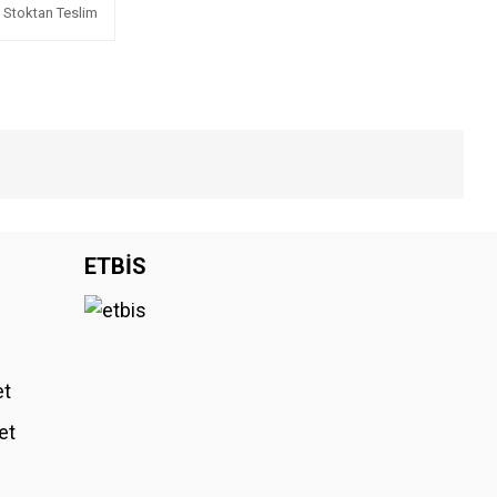
Stoktan Teslim
iniz.
ETBİS
et
et