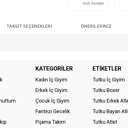
Hızlı Gönderi
TAKSIT SEÇENEKLERI
ÖNERILERINIZ
da yetersiz gördüğünüz noktaları öneri formunu kullanarak tarafımıza iletebilirs
KATEGORİLER
ETİKETLER
Bu ürüne ilk yorumu siz yapın!
ik
Kadın İç Giyim
Tutku İç Giyim
YORUM YAZ
Erkek İç Giyim
Tutku Boxer
Unuttum
Çocuk İç Giyim
Tutku Erkek Atl
Fantezi Gecelik
Tutku Bayan Atl
akip
Pijama Takım
Tutku Atlet