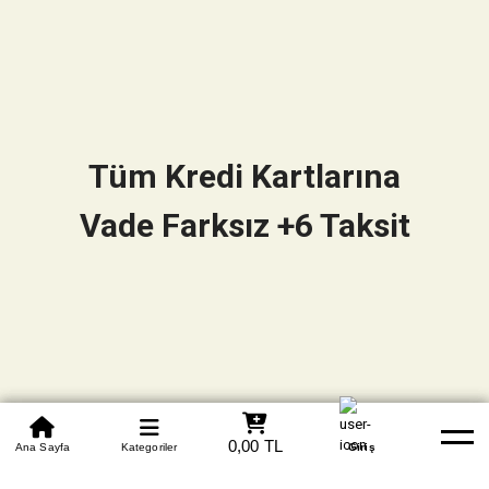
Tüm Kredi Kartlarına
Vade Farksız +6 Taksit
0850 305 09 70
0,00 TL
Beden Tablosu
Ana Sayfa
Kategoriler
Banka Hesapları
Whatsapp
Yardım
Giriş