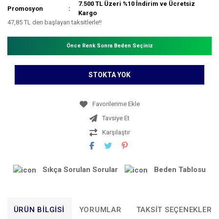
7.500 TL Üzeri %10 İndirim ve Ücretsiz
Promosyon
Kargo
47,85 TL den başlayan taksitlerle!!
Önce Renk Sonra Beden Seçiniz
STOKTA YOK
Tavsiye Et
Karşılaştır
Sıkça Sorulan Sorular
Beden Tablosu
ÜRÜN BILGISI
YORUMLAR
TAKSIT SEÇENEKLERI