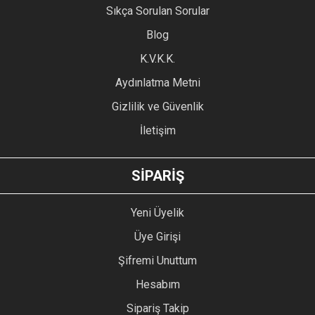
Sıkça Sorulan Sorular
Ürün açıklamasında eksik bilgiler bulunuyor.
Blog
Ürün bilgilerinde hatalar bulunuyor.
Ürün fiyatı diğer sitelerden daha pahalı.
K.V.K.K.
Bu ürüne benzer farklı alternatifler olmalı.
Aydınlatma Metni
Gizlilik ve Güvenlik
İletişim
GÖNDER
SİPARİŞ
Yeni Üyelik
Üye Girişi
Şifremi Unuttum
Hesabım
Sipariş Takip