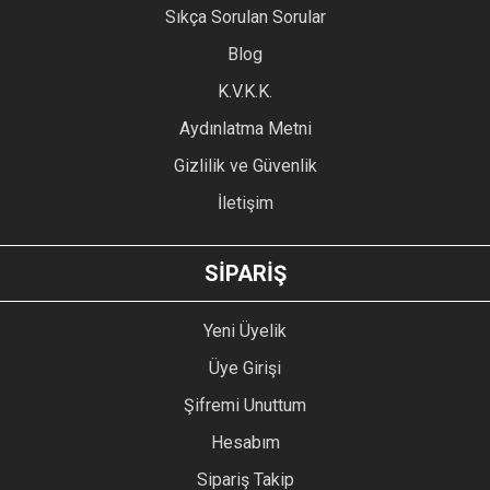
Sıkça Sorulan Sorular
Ürün açıklamasında eksik bilgiler bulunuyor.
Blog
Ürün bilgilerinde hatalar bulunuyor.
Ürün fiyatı diğer sitelerden daha pahalı.
K.V.K.K.
Bu ürüne benzer farklı alternatifler olmalı.
Aydınlatma Metni
Gizlilik ve Güvenlik
İletişim
GÖNDER
SİPARİŞ
Yeni Üyelik
Üye Girişi
Şifremi Unuttum
Hesabım
Sipariş Takip