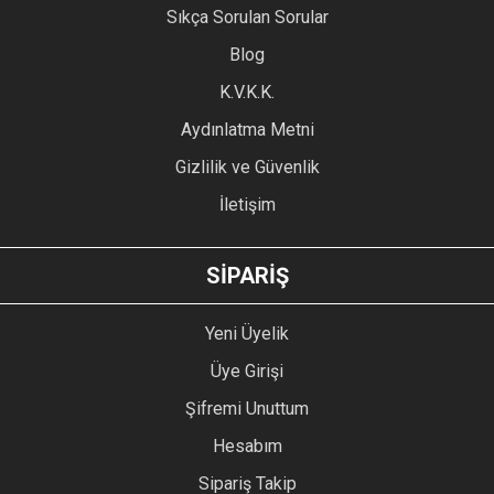
Sıkça Sorulan Sorular
Ürün açıklamasında eksik bilgiler bulunuyor.
Blog
Ürün bilgilerinde hatalar bulunuyor.
Ürün fiyatı diğer sitelerden daha pahalı.
K.V.K.K.
Bu ürüne benzer farklı alternatifler olmalı.
Aydınlatma Metni
Gizlilik ve Güvenlik
İletişim
GÖNDER
SİPARİŞ
Yeni Üyelik
Üye Girişi
Şifremi Unuttum
Hesabım
Sipariş Takip