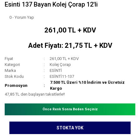
Esinti 137 Bayan Kolej Çorap 12'li
0 - Yorum Yap
261,00 TL + KDV
Adet Fiyatı: 21,75 TL + KDV
Fiyat
261,00 TL + KDV
Kategori
Kolej Çorap
Marka
ESİNTİ
Stok Kodu
ESİNTİ11-137
7.500 TL Üzeri %10 İndirim ve Ücretsiz
Promosyon
Kargo
47,85 TL den başlayan taksitlerle!!
Önce Renk Sonra Beden Seçiniz
STOKTA YOK