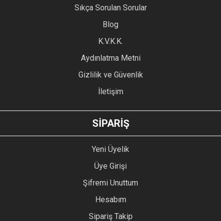
Sıkça Sorulan Sorular
Ürün açıklamasında eksik bilgiler bulunuyor.
Blog
Ürün bilgilerinde hatalar bulunuyor.
Ürün fiyatı diğer sitelerden daha pahalı.
K.V.K.K.
Bu ürüne benzer farklı alternatifler olmalı.
Aydınlatma Metni
Gizlilik ve Güvenlik
İletişim
GÖNDER
SİPARİŞ
Yeni Üyelik
Üye Girişi
Şifremi Unuttum
Hesabım
Sipariş Takip