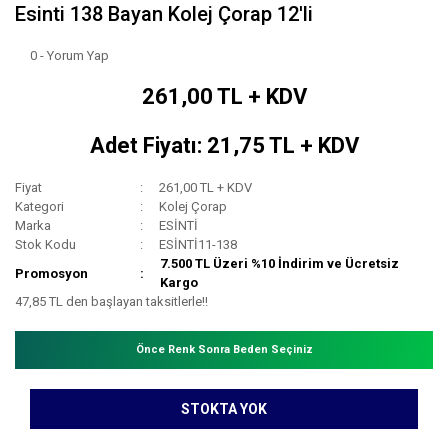
Esinti 138 Bayan Kolej Çorap 12'li
0 - Yorum Yap
261,00 TL + KDV
Adet Fiyatı: 21,75 TL + KDV
Fiyat
261,00 TL + KDV
Kategori
Kolej Çorap
Marka
ESİNTİ
Stok Kodu
ESİNTİ11-138
7.500 TL Üzeri %10 İndirim ve Ücretsiz
Promosyon
Kargo
47,85 TL den başlayan taksitlerle!!
Önce Renk Sonra Beden Seçiniz
STOKTA YOK