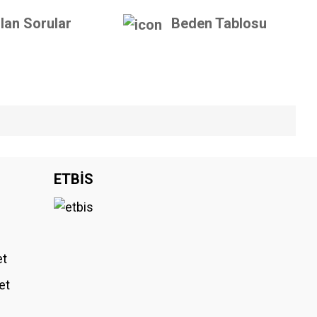
lan Sorular
Beden Tablosu
iniz.
ETBİS
et
et