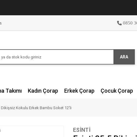
m
0850 3
ARA
ma Takımı
Kadın Çorap
Erkek Çorap
Çocuk Çorap
5 Dikişsiz Kokulu Erkek Bambu Soket 12'li
ESİNTİ