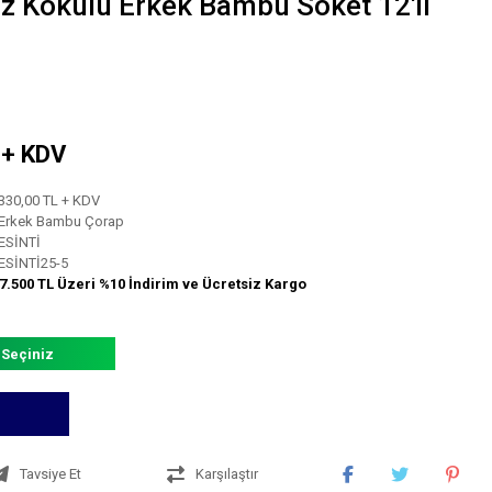
siz Kokulu Erkek Bambu Soket 12'li
L + KDV
330,00 TL + KDV
Erkek Bambu Çorap
ESİNTİ
ESİNTİ25-5
7.500 TL Üzeri %10 İndirim ve Ücretsiz Kargo
 Seçiniz
Tavsiye Et
Karşılaştır