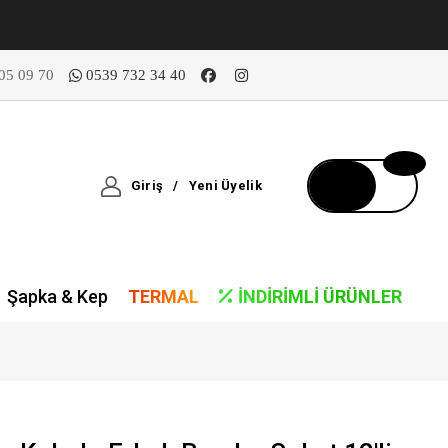
05 09 70
0539 732 34 40
Giriş
/
Yeni Üyelik
Şapka & Kep
TERMAL
İNDIRIMLI ÜRÜNLER