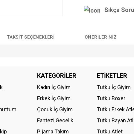
Sıkça Soru
TAKSIT SEÇENEKLERI
ÖNERILERINIZ
da yetersiz gördüğünüz noktaları öneri formunu kullanarak tarafımıza iletebilirs
KATEGORİLER
ETİKETLER
Bu ürüne ilk yorumu siz yapın!
ik
Kadın İç Giyim
Tutku İç Giyim
YORUM YAZ
Erkek İç Giyim
Tutku Boxer
Unuttum
Çocuk İç Giyim
Tutku Erkek Atl
Fantezi Gecelik
Tutku Bayan Atl
akip
Pijama Takım
Tutku Atlet