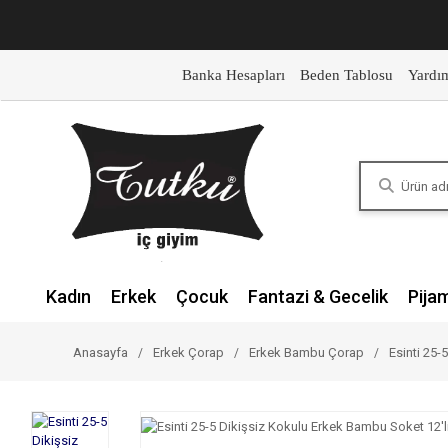
Banka Hesapları
Beden Tablosu
Yardı
Kadın
Erkek
Çocuk
Fantazi & Gecelik
Pija
Anasayfa
Erkek Çorap
Erkek Bambu Çorap
Esinti 25-