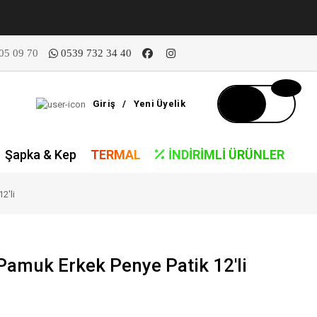
05 09 70
0539 732 34 40
Giriş
/
Yeni Üyelik
Şapka & Kep
TERMAL
İNDIRIMLI ÜRÜNLER
2'li
Pamuk Erkek Penye Patik 12'li