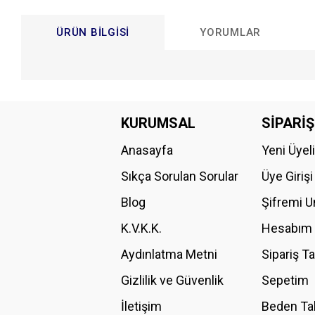
ÜRÜN BILGISI
YORUMLAR
Bu ürünün fiyat bilgisi, resim, ürün açıklamalarında ve diğer konular
Görüş ve önerileriniz için teşekkür ederiz.
KURUMSAL
SİPARİŞ
Anasayfa
Yeni Üyel
Ürün resmi kalitesiz, bozuk veya görüntülenemiyor.
Ürün açıklamasında eksik bilgiler bulunuyor.
Sıkça Sorulan Sorular
Üye Girişi
Ürün bilgilerinde hatalar bulunuyor.
Blog
Şifremi 
Ürün fiyatı diğer sitelerden daha pahalı.
K.V.K.K.
Hesabım
Bu ürüne benzer farklı alternatifler olmalı.
Aydınlatma Metni
Sipariş T
Gizlilik ve Güvenlik
Sepetim
İletişim
Beden Ta