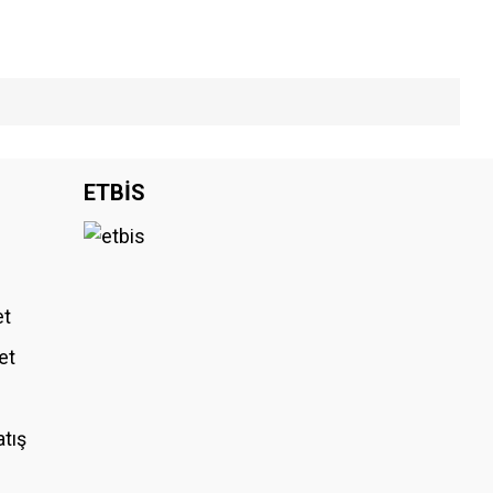
iniz.
ETBİS
et
et
atış