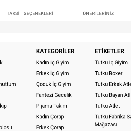
TAKSIT SEÇENEKLERI
ÖNERILERINIZ
da yetersiz gördüğünüz noktaları öneri formunu kullanarak tarafımıza iletebilirs
KATEGORİLER
ETİKETLER
Bu ürüne ilk yorumu siz yapın!
ik
Kadın İç Giyim
Tutku İç Giyim
YORUM YAZ
Erkek İç Giyim
Tutku Boxer
Unuttum
Çocuk İç Giyim
Tutku Erkek Atl
Fantezi Gecelik
Tutku Bayan Atl
akip
Pijama Takım
Tutku Atlet
Kadın Çorap
Tutku Fabrika S
Mağazası
blosu
Erkek Çorap