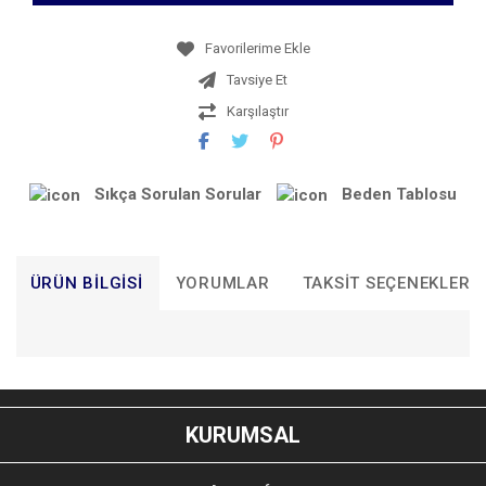
Tavsiye Et
Karşılaştır
Sıkça Sorulan Sorular
Beden Tablosu
ÜRÜN BILGISI
YORUMLAR
TAKSIT SEÇENEKLERI
Bu ürünün fiyat bilgisi, resim, ürün açıklamalarında ve diğer
konularda yetersiz gördüğünüz noktaları öneri formunu
Bu ürüne ilk yorumu siz yapın!
kullanarak tarafımıza iletebilirsiniz.
KURUMSAL
Görüş ve önerileriniz için teşekkür ederiz.