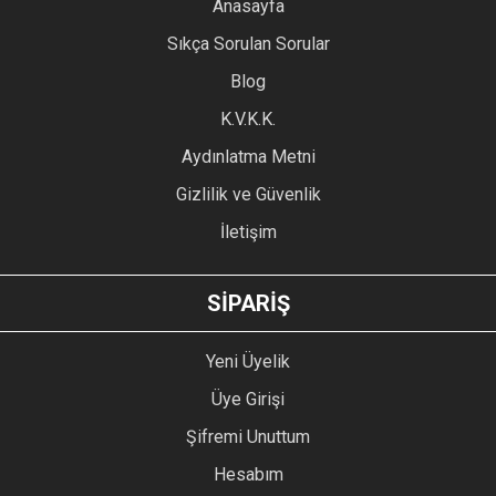
YORUM YAZ
Anasayfa
Ürün resmi kalitesiz, bozuk veya görüntülenemiyor.
Sıkça Sorulan Sorular
Ürün açıklamasında eksik bilgiler bulunuyor.
Blog
Ürün bilgilerinde hatalar bulunuyor.
Ürün fiyatı diğer sitelerden daha pahalı.
K.V.K.K.
Bu ürüne benzer farklı alternatifler olmalı.
Aydınlatma Metni
Gizlilik ve Güvenlik
İletişim
GÖNDER
SİPARİŞ
Yeni Üyelik
Üye Girişi
Şifremi Unuttum
Hesabım