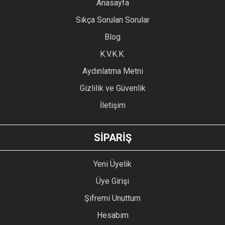
YORUM YAZ
Anasayfa
Ürün resmi kalitesiz, bozuk veya görüntülenemiyor.
Sıkça Sorulan Sorular
Ürün açıklamasında eksik bilgiler bulunuyor.
Blog
Ürün bilgilerinde hatalar bulunuyor.
Ürün fiyatı diğer sitelerden daha pahalı.
K.V.K.K.
Bu ürüne benzer farklı alternatifler olmalı.
Aydınlatma Metni
Gizlilik ve Güvenlik
İletişim
GÖNDER
SİPARİŞ
Yeni Üyelik
Üye Girişi
Şifremi Unuttum
Hesabım