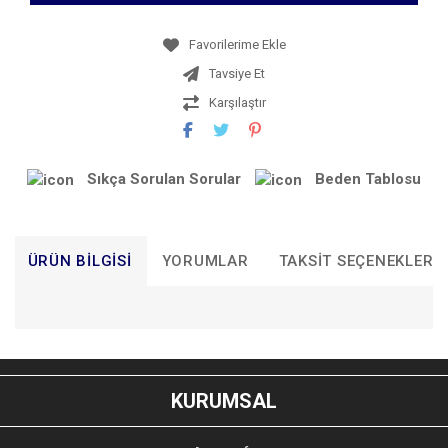
Tavsiye Et
Karşılaştır
Sıkça Sorulan Sorular
Beden Tablosu
ÜRÜN BILGISI
YORUMLAR
TAKSIT SEÇENEKLERI
Bu ürünün fiyat bilgisi, resim, ürün açıklamalarında ve diğer
konularda yetersiz gördüğünüz noktaları öneri formunu
Bu ürüne ilk yorumu siz yapın!
kullanarak tarafımıza iletebilirsiniz.
KURUMSAL
Görüş ve önerileriniz için teşekkür ederiz.