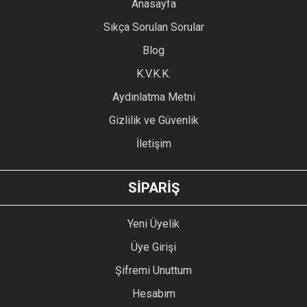
YORUM YAZ
Anasayfa
Ürün resmi kalitesiz, bozuk veya görüntülenemiyor.
Sıkça Sorulan Sorular
Ürün açıklamasında eksik bilgiler bulunuyor.
Blog
Ürün bilgilerinde hatalar bulunuyor.
Ürün fiyatı diğer sitelerden daha pahalı.
K.V.K.K.
Bu ürüne benzer farklı alternatifler olmalı.
Aydınlatma Metni
Gizlilik ve Güvenlik
İletişim
GÖNDER
SİPARİŞ
Yeni Üyelik
Üye Girişi
Şifremi Unuttum
Hesabım