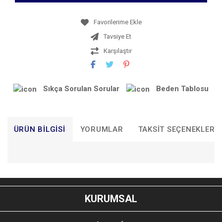
Tavsiye Et
Karşılaştır
Sıkça Sorulan Sorular
Beden Tablosu
ÜRÜN BILGISI
YORUMLAR
TAKSIT SEÇENEKLERI
Bu ürünün fiyat bilgisi, resim, ürün açıklamalarında ve diğer
konularda yetersiz gördüğünüz noktaları öneri formunu
Bu ürüne ilk yorumu siz yapın!
kullanarak tarafımıza iletebilirsiniz.
KURUMSAL
Görüş ve önerileriniz için teşekkür ederiz.