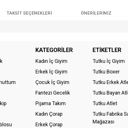
TAKSIT SEÇENEKLERI
ÖNERILERINIZ
da yetersiz gördüğünüz noktaları öneri formunu kullanarak tarafımıza iletebilirs
KATEGORİLER
ETİKETLER
Bu ürüne ilk yorumu siz yapın!
ik
Kadın İç Giyim
Tutku İç Giyim
YORUM YAZ
Erkek İç Giyim
Tutku Boxer
Unuttum
Çocuk İç Giyim
Tutku Erkek Atl
Fantezi Gecelik
Tutku Bayan Atl
akip
Pijama Takım
Tutku Atlet
Kadın Çorap
Tutku Fabrika S
Mağazası
blosu
Erkek Çorap