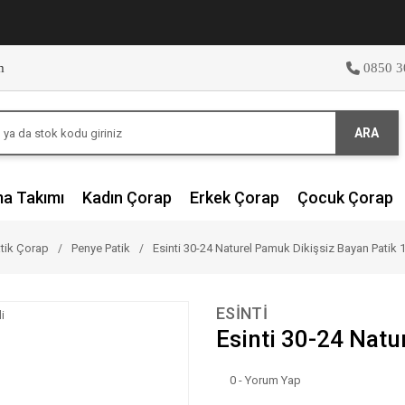
m
0850 3
ARA
ma Takımı
Kadın Çorap
Erkek Çorap
Çocuk Çorap
tik Çorap
Penye Patik
Esinti 30-24 Naturel Pamuk Dikişsiz Bayan Patik 1
ESİNTİ
Esinti 30-24 Natu
0 - Yorum Yap