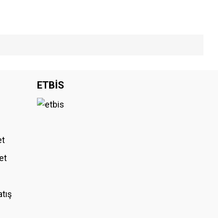
iniz.
ETBİS
et
et
atış