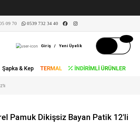
05 09 70
0539 732 34 40
Giriş
/
Yeni Üyelik
Şapka & Kep
TERMAL
İNDIRIMLI ÜRÜNLER
2'li
rel Pamuk Dikişsiz Bayan Patik 12'li