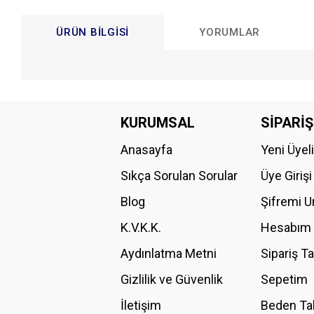
ÜRÜN BILGISI
YORUMLAR
Bu ürünün fiyat bilgisi, resim, ürün açıklamalarında ve diğer konular
Görüş ve önerileriniz için teşekkür ederiz.
KURUMSAL
SİPARİŞ
Anasayfa
Yeni Üyel
Ürün resmi kalitesiz, bozuk veya görüntülenemiyor.
Ürün açıklamasında eksik bilgiler bulunuyor.
Sıkça Sorulan Sorular
Üye Girişi
Ürün bilgilerinde hatalar bulunuyor.
Blog
Şifremi 
Ürün fiyatı diğer sitelerden daha pahalı.
K.V.K.K.
Hesabım
Bu ürüne benzer farklı alternatifler olmalı.
Aydınlatma Metni
Sipariş T
Gizlilik ve Güvenlik
Sepetim
İletişim
Beden Ta