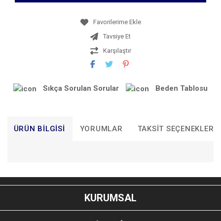
Tavsiye Et
Karşılaştır
Sıkça Sorulan Sorular
Beden Tablosu
ÜRÜN BILGISI
YORUMLAR
TAKSIT SEÇENEKLERI
Bu ürünün fiyat bilgisi, resim, ürün açıklamalarında ve diğer
konularda yetersiz gördüğünüz noktaları öneri formunu
Bu ürüne ilk yorumu siz yapın!
kullanarak tarafımıza iletebilirsiniz.
KURUMSAL
Görüş ve önerileriniz için teşekkür ederiz.