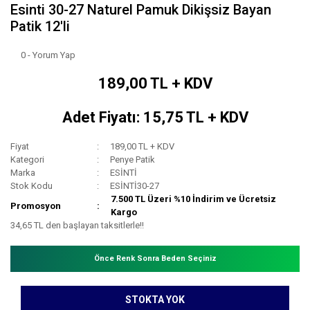
Esinti 30-27 Naturel Pamuk Dikişsiz Bayan
Patik 12'li
0 - Yorum Yap
189,00 TL + KDV
Adet Fiyatı: 15,75 TL + KDV
Fiyat
189,00 TL + KDV
Kategori
Penye Patik
Marka
ESİNTİ
Stok Kodu
ESİNTİ30-27
7.500 TL Üzeri %10 İndirim ve Ücretsiz
Promosyon
Kargo
34,65 TL den başlayan taksitlerle!!
Önce Renk Sonra Beden Seçiniz
STOKTA YOK