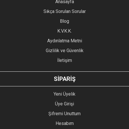
YORUM YAZ
Anasayfa
Ürün resmi kalitesiz, bozuk veya görüntülenemiyor.
Sıkça Sorulan Sorular
Ürün açıklamasında eksik bilgiler bulunuyor.
Blog
Ürün bilgilerinde hatalar bulunuyor.
Ürün fiyatı diğer sitelerden daha pahalı.
K.V.K.K.
Bu ürüne benzer farklı alternatifler olmalı.
Aydınlatma Metni
Gizlilik ve Güvenlik
İletişim
GÖNDER
SİPARİŞ
Yeni Üyelik
Üye Girişi
Şifremi Unuttum
Hesabım