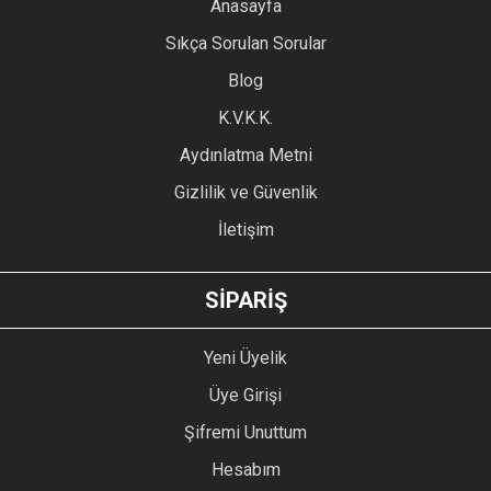
YORUM YAZ
Anasayfa
Ürün resmi kalitesiz, bozuk veya görüntülenemiyor.
Sıkça Sorulan Sorular
Ürün açıklamasında eksik bilgiler bulunuyor.
Blog
Ürün bilgilerinde hatalar bulunuyor.
Ürün fiyatı diğer sitelerden daha pahalı.
K.V.K.K.
Bu ürüne benzer farklı alternatifler olmalı.
Aydınlatma Metni
Gizlilik ve Güvenlik
İletişim
GÖNDER
SİPARİŞ
Yeni Üyelik
Üye Girişi
Şifremi Unuttum
Hesabım