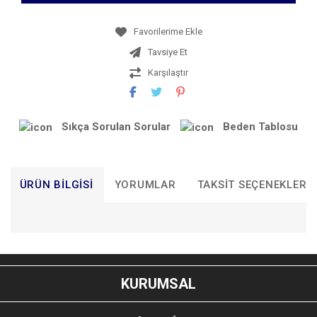
Tavsiye Et
Karşılaştır
Sıkça Sorulan Sorular
Beden Tablosu
ÜRÜN BILGISI
YORUMLAR
TAKSIT SEÇENEKLERI
Bu ürünün fiyat bilgisi, resim, ürün açıklamalarında ve diğer
konularda yetersiz gördüğünüz noktaları öneri formunu
Bu ürüne ilk yorumu siz yapın!
kullanarak tarafımıza iletebilirsiniz.
KURUMSAL
Görüş ve önerileriniz için teşekkür ederiz.