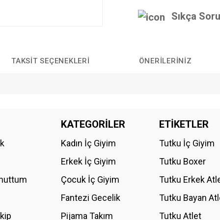
Sıkça Soru
TAKSIT SEÇENEKLERI
ÖNERILERINIZ
da yetersiz gördüğünüz noktaları öneri formunu kullanarak tarafımıza iletebilirs
KATEGORİLER
ETİKETLER
Bu ürüne ilk yorumu siz yapın!
ik
Kadın İç Giyim
Tutku İç Giyim
YORUM YAZ
Erkek İç Giyim
Tutku Boxer
Unuttum
Çocuk İç Giyim
Tutku Erkek Atl
Fantezi Gecelik
Tutku Bayan Atl
akip
Pijama Takım
Tutku Atlet