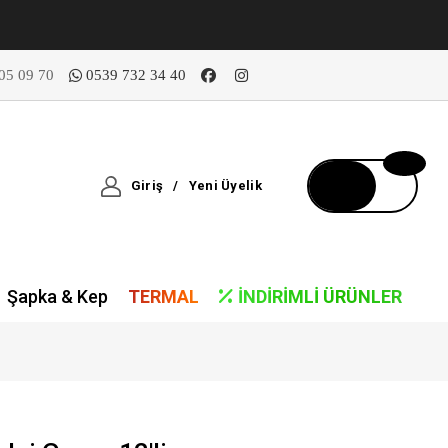
05 09 70
0539 732 34 40
Giriş
/
Yeni Üyelik
Şapka & Kep
TERMAL
İNDIRIMLI ÜRÜNLER