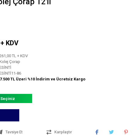
lej Çorap 12'li
L + KDV
261,00 TL + KDV
Kolej Çorap
ESİNTİ
ESİNTİ11-86
7.500 TL Üzeri %10 İndirim ve Ücretsiz Kargo
 Seçiniz
Tavsiye Et
Karşılaştır