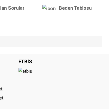
lan Sorular
Beden Tablosu
iniz.
ETBİS
et
et