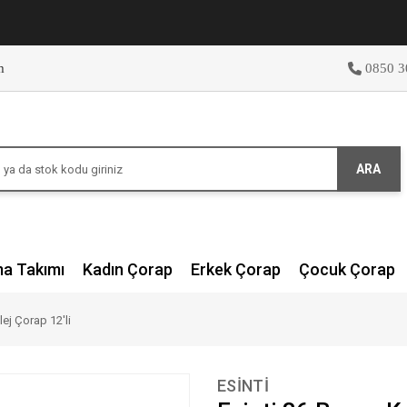
m
0850 3
ARA
ma Takımı
Kadın Çorap
Erkek Çorap
Çocuk Çorap
lej Çorap 12'li
ESİNTİ