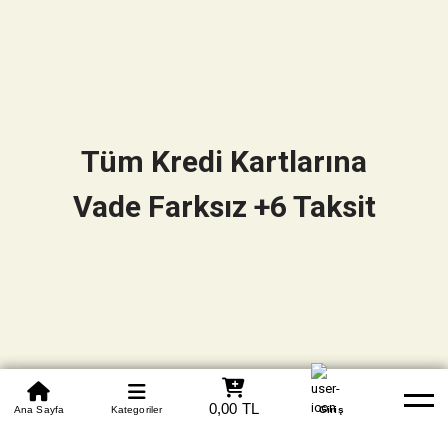
Tüm Kredi Kartlarına
Vade Farksız +6 Taksit
0850 305 09 70
0,00 TL
Beden Tablosu
Ana Sayfa
Kategoriler
Banka Hesapları
Whatsapp
Yardım
Giriş