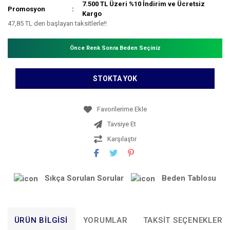
7.500 TL Üzeri %10 İndirim ve Ücretsiz
Promosyon
Kargo
47,85 TL den başlayan taksitlerle!!
Önce Renk Sonra Beden Seçiniz
STOKTA YOK
Tavsiye Et
Karşılaştır
Sıkça Sorulan Sorular
Beden Tablosu
ÜRÜN BILGISI
YORUMLAR
TAKSIT SEÇENEKLERI