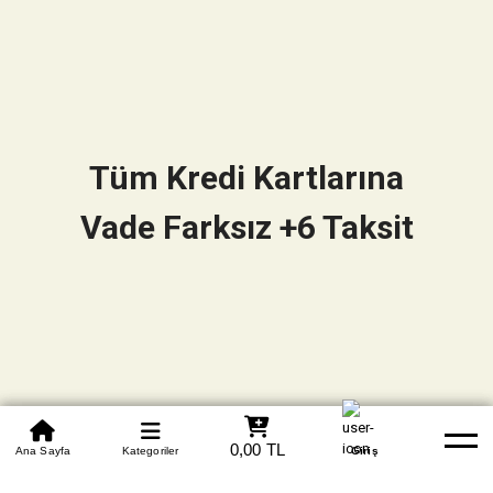
Tüm Kredi Kartlarına
Vade Farksız +6 Taksit
0850 305 09 70
0,00 TL
Beden Tablosu
Ana Sayfa
Kategoriler
Banka Hesapları
Whatsapp
Yardım
Giriş