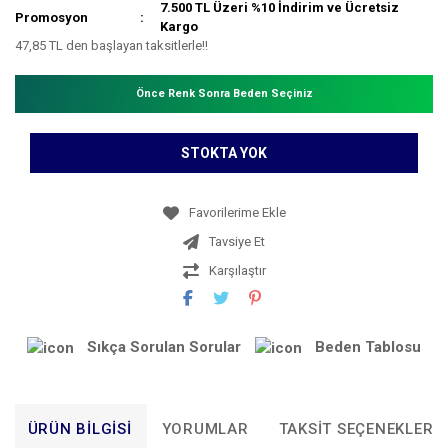
7.500 TL Üzeri %10 İndirim ve Ücretsiz
Promosyon
Kargo
47,85 TL den başlayan taksitlerle!!
Önce Renk Sonra Beden Seçiniz
STOKTA YOK
Tavsiye Et
Karşılaştır
Sıkça Sorulan Sorular
Beden Tablosu
ÜRÜN BILGISI
YORUMLAR
TAKSIT SEÇENEKLERI