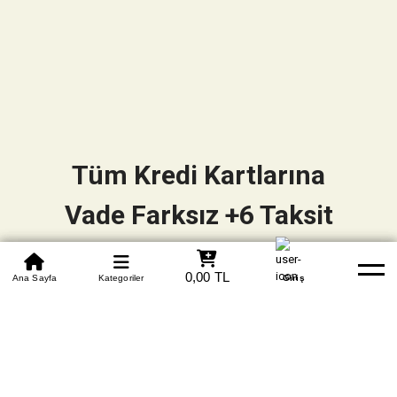
Tüm Kredi Kartlarına
Vade Farksız +6 Taksit
0850 305 09 70
0,00 TL
Beden Tablosu
Ana Sayfa
Kategoriler
Banka Hesapları
Whatsapp
Yardım
Giriş