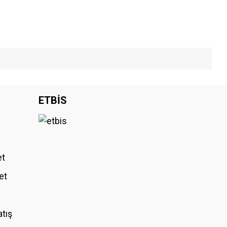
iniz.
ETBİS
et
et
atış