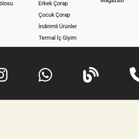
Mağazası
blosu
Erkek Çorap
GÖNDER
Çocuk Çorap
İndirimli Ürünler
Termal İç Giyim