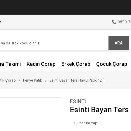
m
0850 3
ARA
ma Takımı
Kadın Çorap
Erkek Çorap
Çocuk Çorap
tik Çorap
Penye Patik
Esinti Bayan Ters Havlu Patik 12'li
ESİNTİ
Esinti Bayan Ters 
0 - Yorum Yap