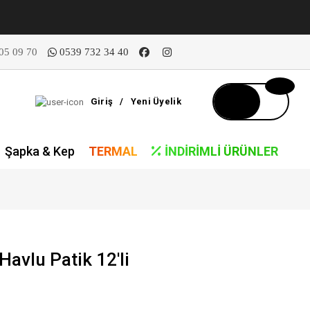
05 09 70
0539 732 34 40
Giriş
/
Yeni Üyelik
Şapka & Kep
TERMAL
İNDIRIMLI ÜRÜNLER
Havlu Patik 12'li