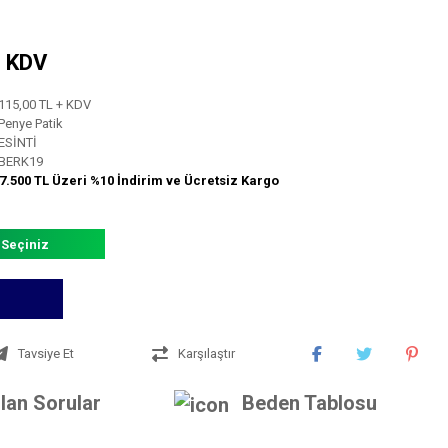
+ KDV
115,00 TL + KDV
Penye Patik
ESİNTİ
BERK19
7.500 TL Üzeri %10 İndirim ve Ücretsiz Kargo
 Seçiniz
Tavsiye Et
Karşılaştır
lan Sorular
Beden Tablosu