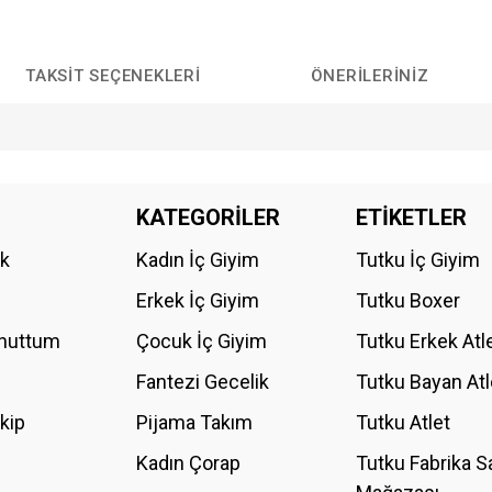
TAKSIT SEÇENEKLERI
ÖNERILERINIZ
da yetersiz gördüğünüz noktaları öneri formunu kullanarak tarafımıza iletebilirs
KATEGORİLER
ETİKETLER
Bu ürüne ilk yorumu siz yapın!
ik
Kadın İç Giyim
Tutku İç Giyim
YORUM YAZ
Erkek İç Giyim
Tutku Boxer
Unuttum
Çocuk İç Giyim
Tutku Erkek Atl
Fantezi Gecelik
Tutku Bayan Atl
akip
Pijama Takım
Tutku Atlet
Kadın Çorap
Tutku Fabrika S