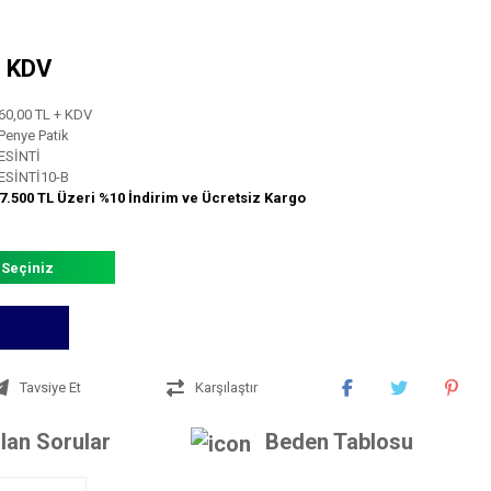
+ KDV
60,00 TL + KDV
Penye Patik
ESİNTİ
ESİNTİ10-B
7.500 TL Üzeri %10 İndirim ve Ücretsiz Kargo
 Seçiniz
Tavsiye Et
Karşılaştır
lan Sorular
Beden Tablosu