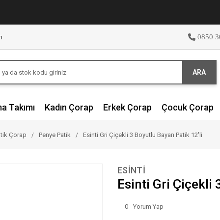
m
0850 3
ARA
ma Takımı
Kadın Çorap
Erkek Çorap
Çocuk Çorap
tik Çorap
Penye Patik
Esinti Gri Çiçekli 3 Boyutlu Bayan Patik 12'li
ESİNTİ
Esinti Gri Çiçekli
0 - Yorum Yap