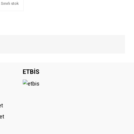
Sınırlı stok
iniz.
ETBİS
et
et