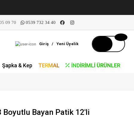
05 09 70
0539 732 34 40
Giriş
/
Yeni Üyelik
Şapka & Kep
TERMAL
İNDIRIMLI ÜRÜNLER
 3 Boyutlu Bayan Patik 12'li