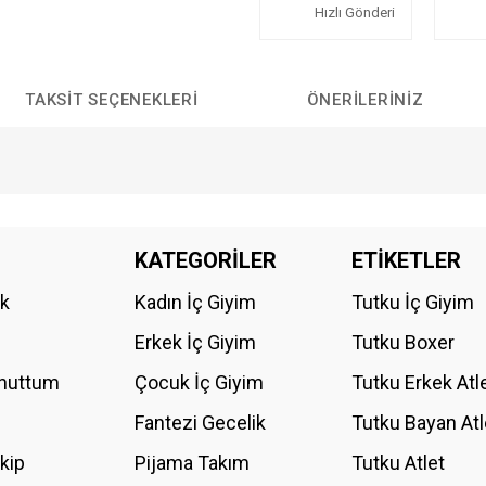
Hızlı Gönderi
TAKSIT SEÇENEKLERI
ÖNERILERINIZ
da yetersiz gördüğünüz noktaları öneri formunu kullanarak tarafımıza iletebilirs
KATEGORİLER
ETİKETLER
Bu ürüne ilk yorumu siz yapın!
ik
Kadın İç Giyim
Tutku İç Giyim
YORUM YAZ
Erkek İç Giyim
Tutku Boxer
Unuttum
Çocuk İç Giyim
Tutku Erkek Atl
Fantezi Gecelik
Tutku Bayan Atl
akip
Pijama Takım
Tutku Atlet