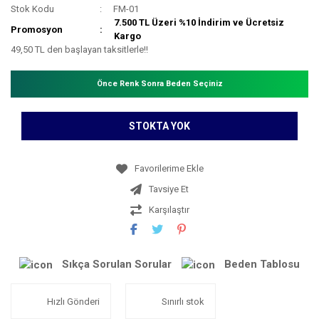
Stok Kodu
FM-01
7.500 TL Üzeri %10 İndirim ve Ücretsiz
Promosyon
Kargo
49,50 TL den başlayan taksitlerle!!
Önce Renk Sonra Beden Seçiniz
STOKTA YOK
Tavsiye Et
Karşılaştır
Sıkça Sorulan Sorular
Beden Tablosu
Hızlı Gönderi
Sınırlı stok