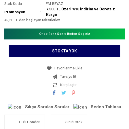
Stok Kodu
FM-BEYAZ
7.500 TL Üzeri %10 İndirim ve Ücretsiz
Promosyon
Kargo
49,50 TL den başlayan taksitlerle!!
Önce Renk Sonra Beden Seçiniz
STOKTA YOK
Tavsiye Et
Karşılaştır
Sıkça Sorulan Sorular
Beden Tablosu
Hızlı Gönderi
Sınırlı stok