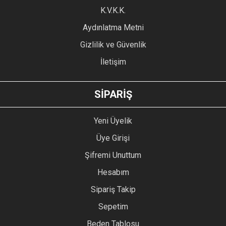
Ürün fiyatı diğer sitelerden daha pahalı.
K.V.K.K.
Bu ürüne benzer farklı alternatifler olmalı.
Aydınlatma Metni
Gizlilik ve Güvenlik
İletişim
GÖNDER
SİPARİŞ
Yeni Üyelik
Üye Girişi
Şifremi Unuttum
Hesabım
Sipariş Takip
Sepetim
Beden Tablosu