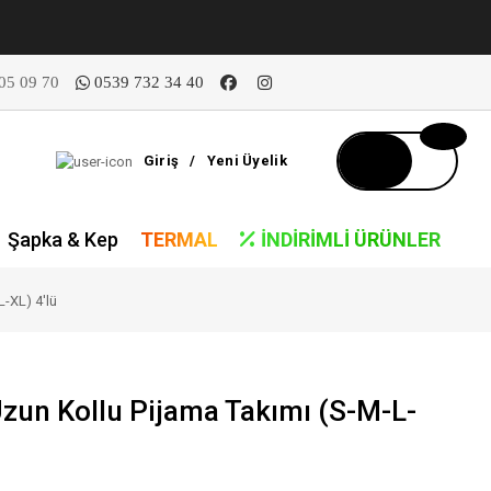
05 09 70
0539 732 34 40
Giriş
/
Yeni Üyelik
Şapka & Kep
TERMAL
İNDIRIMLI ÜRÜNLER
-XL) 4'lü
zun Kollu Pijama Takımı (S-M-L-