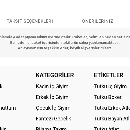
TAKSIT SEÇENEKLERI
ÖNERILERINIZ
oplamda
4 adet pijama takımı
içermektedir. Paketler, belirtilen beden serisin
Bu nedenle, paket içerisinden tekil ürün satışı yapılamamaktadır.
Anlayışınız için teşekkür eder, keyifli alışverişler dileriz.
da yetersiz gördüğünüz noktaları öneri formunu kullanarak tarafımıza iletebilirs
KATEGORİLER
ETİKETLER
Bu ürüne ilk yorumu siz yapın!
ik
Kadın İç Giyim
Tutku İç Giyim
YORUM YAZ
Erkek İç Giyim
Tutku Boxer
Unuttum
Çocuk İç Giyim
Tutku Erkek Atl
Fantezi Gecelik
Tutku Bayan Atl
akip
Pijama Takım
Tutku Atlet