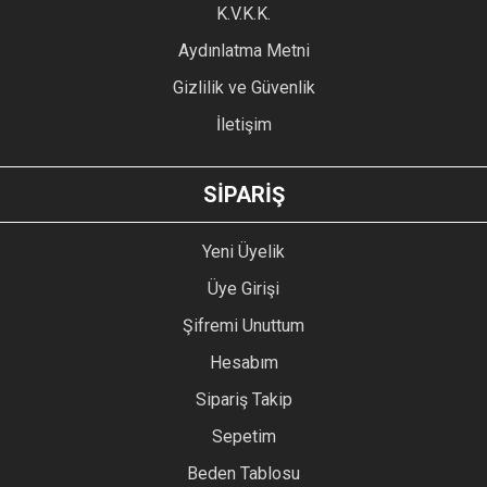
Ürün fiyatı diğer sitelerden daha pahalı.
K.V.K.K.
Bu ürüne benzer farklı alternatifler olmalı.
Aydınlatma Metni
Gizlilik ve Güvenlik
İletişim
GÖNDER
SİPARİŞ
Yeni Üyelik
Üye Girişi
Şifremi Unuttum
Hesabım
Sipariş Takip
Sepetim
Beden Tablosu