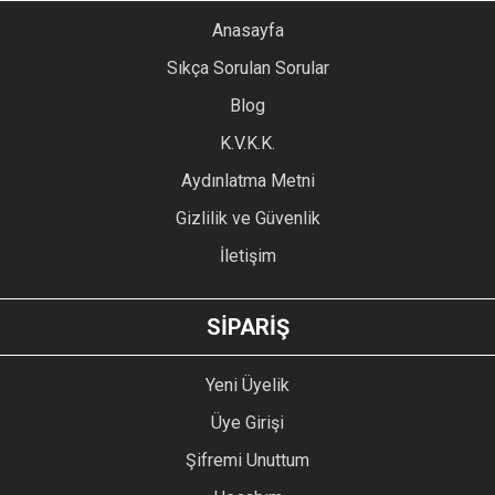
YORUM YAZ
Anasayfa
Ürün resmi kalitesiz, bozuk veya görüntülenemiyor.
Sıkça Sorulan Sorular
Ürün açıklamasında eksik bilgiler bulunuyor.
Blog
Ürün bilgilerinde hatalar bulunuyor.
Ürün fiyatı diğer sitelerden daha pahalı.
K.V.K.K.
Bu ürüne benzer farklı alternatifler olmalı.
Aydınlatma Metni
Gizlilik ve Güvenlik
İletişim
GÖNDER
SİPARİŞ
Yeni Üyelik
Üye Girişi
Şifremi Unuttum