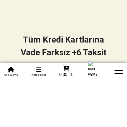
Tüm Kredi Kartlarına
Vade Farksız +6 Taksit
0850 305 09 70
0,00 TL
Beden Tablosu
Ana Sayfa
Kategoriler
Banka Hesapları
Whatsapp
Yardım
Giriş