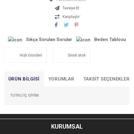
Tavsiye Et
Karşılaştır
Sıkça Sorulan Sorular
Beden Tablosu
Hızlı Gönderi
Sınırlı stok
ÜRÜN BILGISI
YORUMLAR
TAKSIT SEÇENEKLERI
TUTKU İÇ GİYİM
Bu ürünün fiyat bilgisi, resim, ürün açıklamalarında ve diğer
konularda yetersiz gördüğünüz noktaları öneri formunu
Bu ürüne ilk yorumu siz yapın!
kullanarak tarafımıza iletebilirsiniz.
KURUMSAL
Görüş ve önerileriniz için teşekkür ederiz.