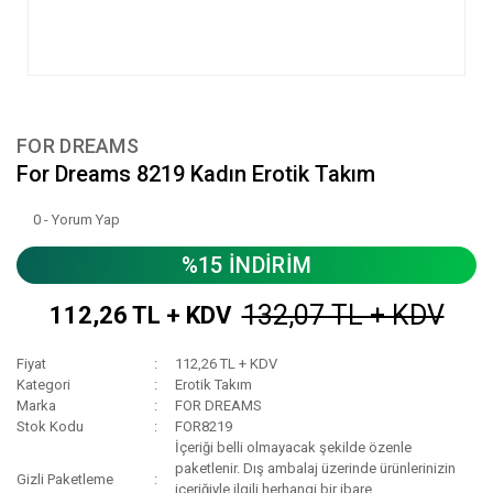
FOR DREAMS
For Dreams 8219 Kadın Erotik Takım
0 - Yorum Yap
%15 İNDİRİM
132,07 TL + KDV
112,26 TL + KDV
Fiyat
112,26 TL + KDV
Kategori
Erotik Takım
Marka
FOR DREAMS
Stok Kodu
FOR8219
İçeriği belli olmayacak şekilde özenle
paketlenir. Dış ambalaj üzerinde ürünlerinizin
Gizli Paketleme
içeriğiyle ilgili herhangi bir ibare