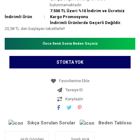
bulunmamaktadır.
7.500 TL Üzeri %10 İndirim ve Ücretsiz
İndirimli Ürün
Kargo Promosyonu
İndirimli Ürünlerde Geçerli Değildir.
20,58 TL den başlayan taksitlerle!!
Önce Renk Sonra Beden Seçiniz
STOKTA YOK
Tavsiye Et
Karşılaştır
Sıkça Sorulan Sorular
Beden Tablosu
Hızlı Gönderi
Sınırlı stok