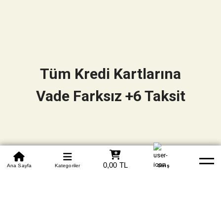
Tüm Kredi Kartlarına
Vade Farksız +6 Taksit
0850 305 09 70
0,00 TL
Beden Tablosu
Ana Sayfa
Kategoriler
Banka Hesapları
Whatsapp
Yardım
Giriş