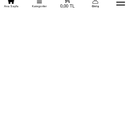
0850 305 09 70
0,00 TL
Beden Tablosu
Ana Sayfa
Kategoriler
Banka Hesapları
Whatsapp
Yardım
Giriş