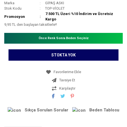
Marka
GİPAŞ ASKI
Stok Kodu
TOP-VİOLET
7.500 TL Üzeri %10 İndirim ve Ücretsiz
Promosyon
Kargo
9,95 TL den başlayan taksitlerle!!
Önce Renk Sonra Beden Seçiniz
STOKTA YOK
Tavsiye Et
Karşılaştır
Sıkça Sorulan Sorular
Beden Tablosu