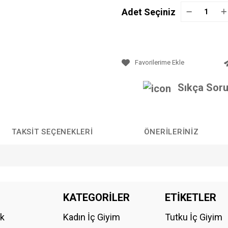
Adet Seçiniz
Sıkça Soru
TAKSIT SEÇENEKLERI
ÖNERILERINIZ
da yetersiz gördüğünüz noktaları öneri formunu kullanarak tarafımıza iletebilirs
KATEGORİLER
ETİKETLER
Bu ürüne ilk yorumu siz yapın!
ik
Kadın İç Giyim
Tutku İç Giyim
YORUM YAZ