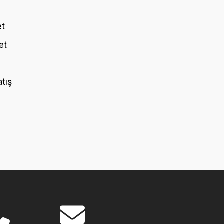
et
et
atış