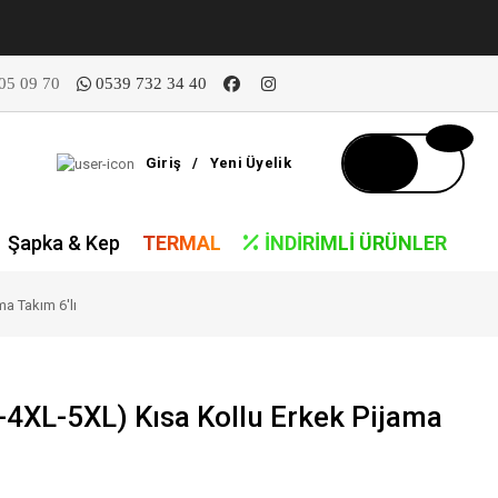
05 09 70
0539 732 34 40
Giriş
/
Yeni Üyelik
Şapka & Kep
TERMAL
İNDIRIMLI ÜRÜNLER
a Takım 6'lı
-4XL-5XL) Kısa Kollu Erkek Pijama