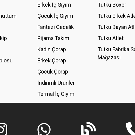
Erkek İç Giyim
Tutku Boxer
Unuttum
Çocuk İç Giyim
Tutku Erkek Atl
Fantezi Gecelik
Tutku Bayan Atl
akip
Pijama Takım
Tutku Atlet
Kadın Çorap
Tutku Fabrika S
Mağazası
blosu
Erkek Çorap
GÖNDER
Çocuk Çorap
İndirimli Ürünler
Termal İç Giyim