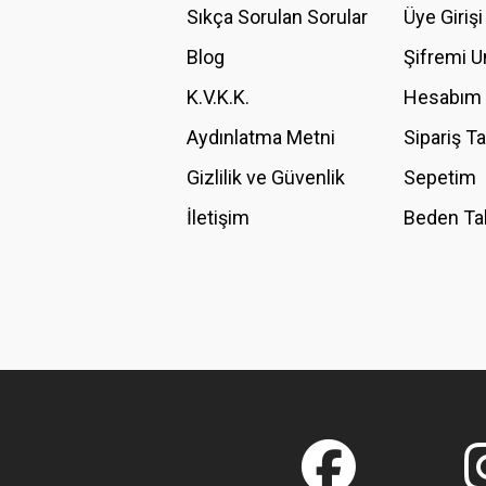
Ürün açıklamasında eksik bilgiler bulunuyor.
Sıkça Sorulan Sorular
Üye Girişi
Ürün bilgilerinde hatalar bulunuyor.
Blog
Şifremi 
Ürün fiyatı diğer sitelerden daha pahalı.
K.V.K.K.
Hesabım
Bu ürüne benzer farklı alternatifler olmalı.
Aydınlatma Metni
Sipariş T
Gizlilik ve Güvenlik
Sepetim
İletişim
Beden Ta