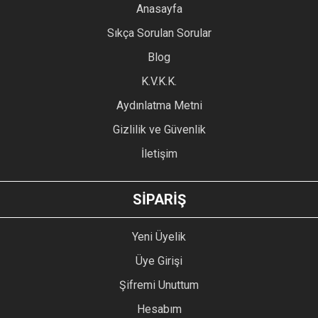
YORUM YAZ
Anasayfa
Ürün resmi kalitesiz, bozuk veya görüntülenemiyor.
Sıkça Sorulan Sorular
Ürün açıklamasında eksik bilgiler bulunuyor.
Blog
Ürün bilgilerinde hatalar bulunuyor.
Ürün fiyatı diğer sitelerden daha pahalı.
K.V.K.K.
Bu ürüne benzer farklı alternatifler olmalı.
Aydınlatma Metni
Gizlilik ve Güvenlik
İletişim
GÖNDER
SİPARİŞ
Yeni Üyelik
Üye Girişi
Şifremi Unuttum
Hesabım