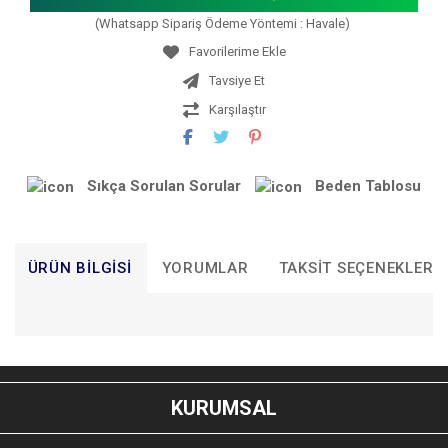
(Whatsapp Sipariş Ödeme Yöntemi : Havale)
Tavsiye Et
Karşılaştır
Sıkça Sorulan Sorular
Beden Tablosu
ÜRÜN BILGISI
YORUMLAR
TAKSIT SEÇENEKLERI
Bu ürünün fiyat bilgisi, resim, ürün açıklamalarında ve diğer
konularda yetersiz gördüğünüz noktaları öneri formunu
Bu ürüne ilk yorumu siz yapın!
kullanarak tarafımıza iletebilirsiniz.
KURUMSAL
Görüş ve önerileriniz için teşekkür ederiz.