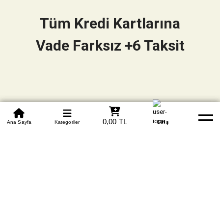
Tüm Kredi Kartlarına
Vade Farksız +6 Taksit
0850 305 09 70
0,00 TL
Beden Tablosu
Ana Sayfa
Kategoriler
Banka Hesapları
Whatsapp
Yardım
Giriş