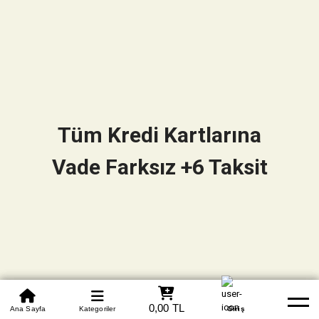
Tüm Kredi Kartlarına
Vade Farksız +6 Taksit
0850 305 09 70
0,00 TL
Beden Tablosu
Ana Sayfa
Kategoriler
Banka Hesapları
Whatsapp
Yardım
Giriş