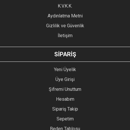
Ürün fiyatı diğer sitelerden daha pahalı.
K.V.K.K.
Bu ürüne benzer farklı alternatifler olmalı.
Aydınlatma Metni
Gizlilik ve Güvenlik
İletişim
GÖNDER
SİPARİŞ
Yeni Üyelik
Üye Girişi
Şifremi Unuttum
Hesabım
Sipariş Takip
Sepetim
Beden Tablosu