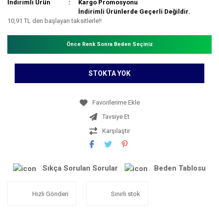
İndirimli Ürün
Kargo Promosyonu
İndirimli Ürünlerde Geçerli Değildir.
10,91 TL den başlayan taksitlerle!!
Önce Renk Sonra Beden Seçiniz
STOKTA YOK
Tavsiye Et
Karşılaştır
Sıkça Sorulan Sorular
Beden Tablosu
Hızlı Gönderi
Sınırlı stok