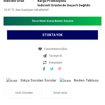
İndirimli Ürün
Kargo Promosyonu
İndirimli Ürünlerde Geçerli Değildir.
10,91 TL den başlayan taksitlerle!!
Önce Renk Sonra Beden Seçiniz
STOKTA YOK
Tavsiye Et
Karşılaştır
Sıkça Sorulan Sorular
Beden Tablosu
Hızlı Gönderi
Sınırlı stok