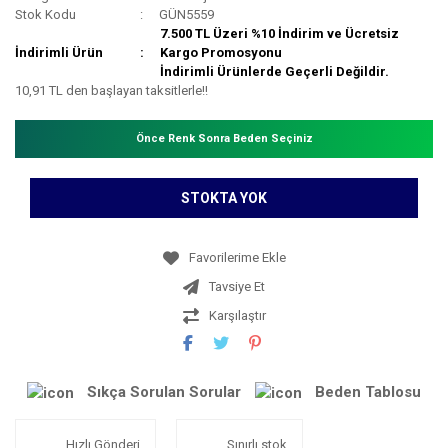
Stok Kodu
GÜN5559
7.500 TL Üzeri %10 İndirim ve Ücretsiz
İndirimli Ürün
Kargo Promosyonu
İndirimli Ürünlerde Geçerli Değildir.
10,91 TL den başlayan taksitlerle!!
Önce Renk Sonra Beden Seçiniz
STOKTA YOK
Tavsiye Et
Karşılaştır
Sıkça Sorulan Sorular
Beden Tablosu
Hızlı Gönderi
Sınırlı stok