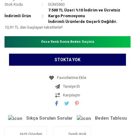
Stok Kodu
GÜN5560
7.500 TL Üzeri %10 İndirim ve Ücretsiz
İndirimli Ürün
Kargo Promosyonu
İndirimli Ürünlerde Geçerli Değildir.
10,91 TL den başlayan taksitlerle!!
Önce Renk Sonra Beden Seçiniz
STOKTA YOK
Tavsiye Et
Karşılaştır
Sıkça Sorulan Sorular
Beden Tablosu
Hızlı Gönderi
Sınırlı stok