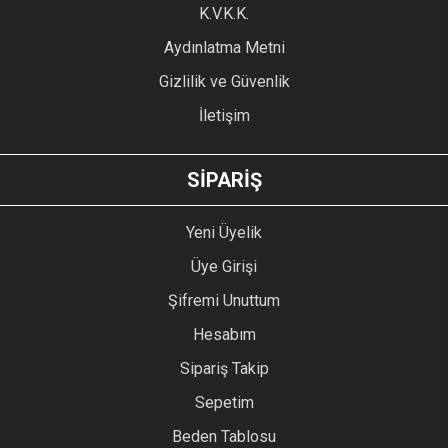
Ürün fiyatı diğer sitelerden daha pahalı.
K.V.K.K.
Bu ürüne benzer farklı alternatifler olmalı.
Aydınlatma Metni
Gizlilik ve Güvenlik
İletişim
GÖNDER
SİPARİŞ
Yeni Üyelik
Üye Girişi
Şifremi Unuttum
Hesabım
Sipariş Takip
Sepetim
Beden Tablosu