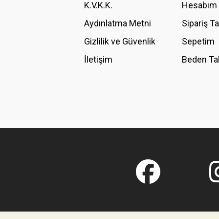
K.V.K.K.
Hesabım
Bu ürüne benzer farklı alternatifler olmalı.
Aydınlatma Metni
Sipariş T
Gizlilik ve Güvenlik
Sepetim
İletişim
Beden Ta