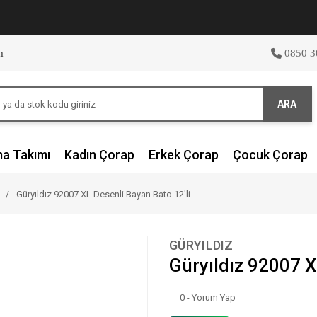
m
0850 3
ARA
ma Takımı
Kadın Çorap
Erkek Çorap
Çocuk Çorap
Güryıldız 92007 XL Desenli Bayan Bato 12'li
GÜRYILDIZ
Güryıldız 92007 X
0 - Yorum Yap