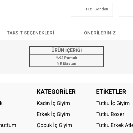
Hızlı Gönderi
TAKSIT SEÇENEKLERI
ÖNERILERINIZ
ÜRÜN İÇERİĞİ
%92 Pamuk
%8 Elastan
da yetersiz gördüğünüz noktaları öneri formunu kullanarak tarafımıza iletebilirs
KATEGORİLER
ETİKETLER
Bu ürüne ilk yorumu siz yapın!
ik
Kadın İç Giyim
Tutku İç Giyim
YORUM YAZ
Erkek İç Giyim
Tutku Boxer
Unuttum
Çocuk İç Giyim
Tutku Erkek Atl