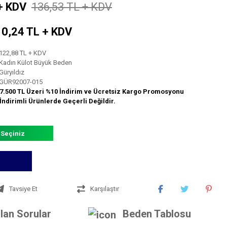
+ KDV
136,53 TL + KDV
 10,24 TL + KDV
122,88 TL + KDV
Kadın Külot Büyük Beden
Güryıldız
GÜR92007-015
7.500 TL Üzeri %10 İndirim ve Ücretsiz Kargo Promosyonu
İndirimli Ürünlerde Geçerli Değildir.
 Seçiniz
Tavsiye Et
Karşılaştır
lan Sorular
Beden Tablosu