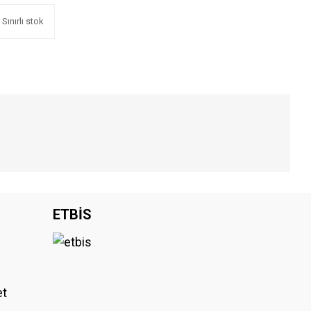
Sınırlı stok
iniz.
ETBİS
et