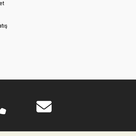
et
atış