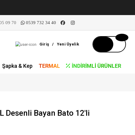
05 09 70
0539 732 34 40
Giriş
/
Yeni Üyelik
Şapka & Kep
TERMAL
İNDIRIMLI ÜRÜNLER
L Desenli Bayan Bato 12'li