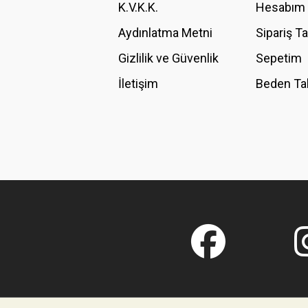
K.V.K.K.
Hesabım
Bu ürüne benzer farklı alternatifler olmalı.
Aydınlatma Metni
Sipariş T
Gizlilik ve Güvenlik
Sepetim
İletişim
Beden Ta