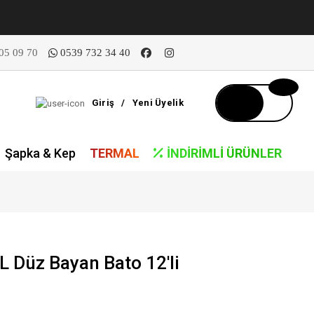
05 09 70
0539 732 34 40
Giriş
/
Yeni Üyelik
Şapka & Kep
TERMAL
İNDIRIMLI ÜRÜNLER
L Düz Bayan Bato 12'li