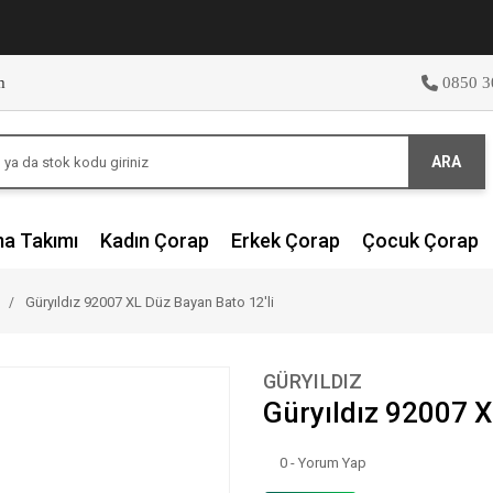
m
0850 3
ARA
ma Takımı
Kadın Çorap
Erkek Çorap
Çocuk Çorap
Güryıldız 92007 XL Düz Bayan Bato 12'li
GÜRYILDIZ
Güryıldız 92007 X
0 - Yorum Yap