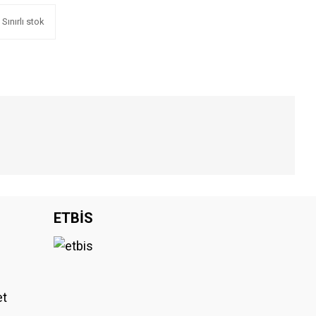
Sınırlı stok
iniz.
ETBİS
et