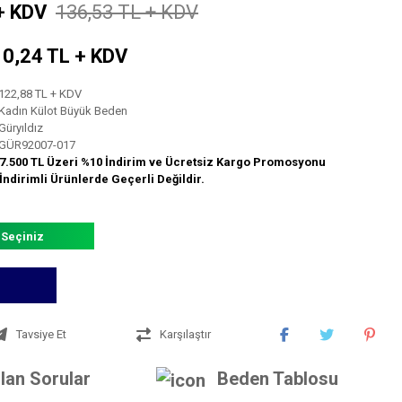
+ KDV
136,53 TL + KDV
 10,24 TL + KDV
122,88 TL + KDV
Kadın Külot Büyük Beden
Güryıldız
GÜR92007-017
7.500 TL Üzeri %10 İndirim ve Ücretsiz Kargo Promosyonu
İndirimli Ürünlerde Geçerli Değildir.
 Seçiniz
Tavsiye Et
Karşılaştır
lan Sorular
Beden Tablosu