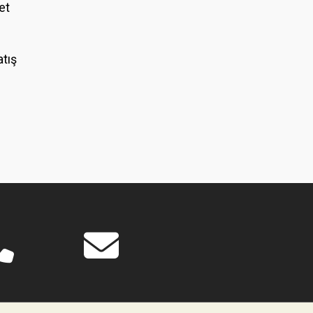
et
atış