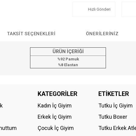
Hızlı Gönderi
TAKSIT SEÇENEKLERI
ÖNERILERINIZ
ÜRÜN İÇERİĞİ
%92 Pamuk
%8 Elastan
da yetersiz gördüğünüz noktaları öneri formunu kullanarak tarafımıza iletebilirs
KATEGORİLER
ETİKETLER
Bu ürüne ilk yorumu siz yapın!
ik
Kadın İç Giyim
Tutku İç Giyim
YORUM YAZ
Erkek İç Giyim
Tutku Boxer
Unuttum
Çocuk İç Giyim
Tutku Erkek Atl