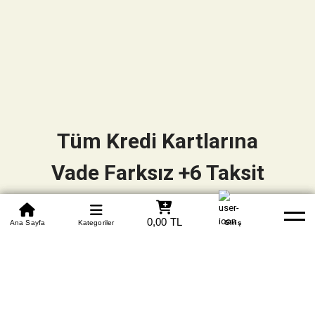
Tüm Kredi Kartlarına
Vade Farksız +6 Taksit
0850 305 09 70
0,00 TL
Beden Tablosu
Ana Sayfa
Kategoriler
Banka Hesapları
Whatsapp
Yardım
Giriş