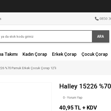
m
0850 3
ARA
ma Takımı
Kadın Çorap
Erkek Çorap
Çocuk Çorap
226 %70 Pamuk Erkek Çocuk Çorap 12'li
Halley 15226 %70
0 - Yorum Yap
40,95 TL + KDV