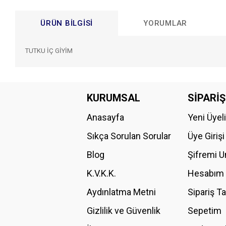
ÜRÜN BILGISI
YORUMLAR
TUTKU İÇ GİYİM
Bu ürünün fiyat bilgisi, resim, ürün açıklamalarında ve diğer konular
Görüş ve önerileriniz için teşekkür ederiz.
KURUMSAL
SİPARİŞ
Anasayfa
Yeni Üyel
Ürün resmi kalitesiz, bozuk veya görüntülenemiyor.
Ürün açıklamasında eksik bilgiler bulunuyor.
Sıkça Sorulan Sorular
Üye Girişi
Ürün bilgilerinde hatalar bulunuyor.
Blog
Şifremi 
Ürün fiyatı diğer sitelerden daha pahalı.
K.V.K.K.
Hesabım
Bu ürüne benzer farklı alternatifler olmalı.
Aydınlatma Metni
Sipariş T
Gizlilik ve Güvenlik
Sepetim