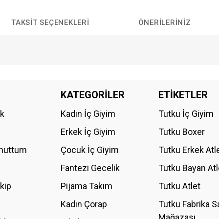
TAKSIT SEÇENEKLERI
ÖNERILERINIZ
da yetersiz gördüğünüz noktaları öneri formunu kullanarak tarafımıza iletebilirs
KATEGORİLER
ETİKETLER
Bu ürüne ilk yorumu siz yapın!
ik
Kadın İç Giyim
Tutku İç Giyim
YORUM YAZ
Erkek İç Giyim
Tutku Boxer
Unuttum
Çocuk İç Giyim
Tutku Erkek Atl
Fantezi Gecelik
Tutku Bayan Atl
akip
Pijama Takım
Tutku Atlet
Kadın Çorap
Tutku Fabrika S
Mağazası