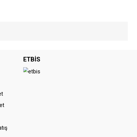
iniz.
ETBİS
et
et
atış