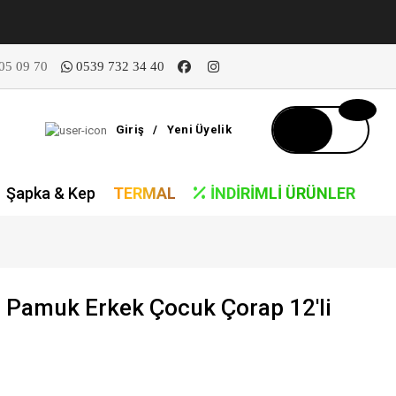
05 09 70
0539 732 34 40
Giriş
/
Yeni Üyelik
Şapka & Kep
TERMAL
İNDIRIMLI ÜRÜNLER
 Pamuk Erkek Çocuk Çorap 12'li