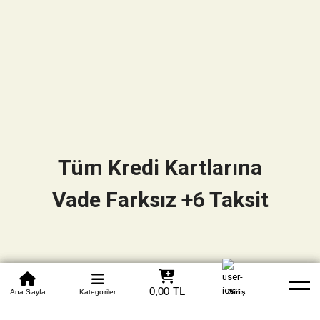
Tüm Kredi Kartlarına
Vade Farksız +6 Taksit
0850 305 09 70
0,00 TL
Beden Tablosu
Ana Sayfa
Kategoriler
Banka Hesapları
Whatsapp
Yardım
Giriş