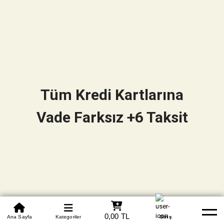
Tüm Kredi Kartlarına
Vade Farksız +6 Taksit
0850 305 09 70
0,00 TL
Beden Tablosu
Ana Sayfa
Kategoriler
Banka Hesapları
Whatsapp
Yardım
Giriş