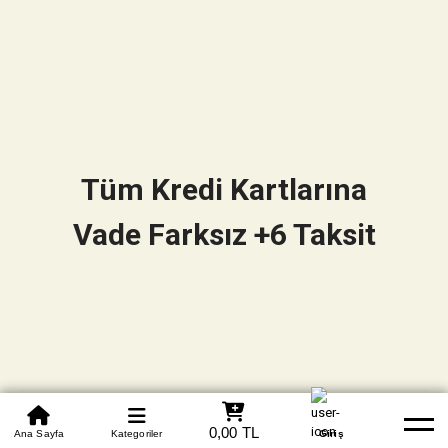
Tüm Kredi Kartlarına
Vade Farksız +6 Taksit
0850 305 09 70
0,00 TL
Beden Tablosu
Ana Sayfa
Kategoriler
Banka Hesapları
Whatsapp
Yardım
Giriş