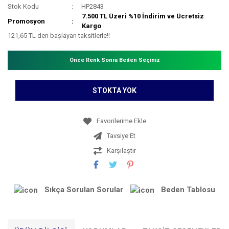
Stok Kodu
HP2843
7.500 TL Üzeri %10 İndirim ve Ücretsiz
Promosyon
Kargo
121,65 TL den başlayan taksitlerle!!
Önce Renk Sonra Beden Seçiniz
STOKTA YOK
Tavsiye Et
Karşılaştır
Sıkça Sorulan Sorular
Beden Tablosu