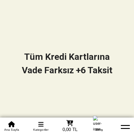
Tüm Kredi Kartlarına
Vade Farksız +6 Taksit
0850 305 09 70
0,00 TL
Beden Tablosu
Ana Sayfa
Kategoriler
Banka Hesapları
Whatsapp
Yardım
Giriş