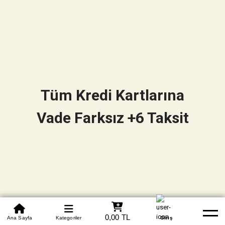
Tüm Kredi Kartlarına
Vade Farksız +6 Taksit
0850 305 09 70
0,00 TL
Beden Tablosu
Ana Sayfa
Kategoriler
Banka Hesapları
Whatsapp
Yardım
Giriş