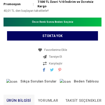
7.500 TL Üzeri %10 İndirim ve Ücretsiz
Promosyon
Kargo
40,01 TL den başlayan taksitlerle!!
Önce Renk Sonra Beden Seçiniz
STOKTA YOK
Tavsiye Et
Karşılaştır
Sıkça Sorulan Sorular
Beden Tablosu
ÜRÜN BILGISI
YORUMLAR
TAKSIT SEÇENEKLERI